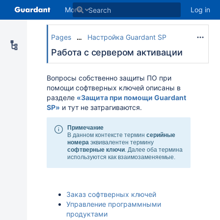
More
Log in
Pages
Настройка Guardant SP
…
Работа с сервером активации
Вопросы собственно защиты ПО при
помощи софтверных ключей описаны в
разделе
«
Защита при помощи Guardant
SP»
и тут не затрагиваются.
Примечание
В данном контексте термин
серийные
номера
эквивалентен термину
софтверные ключи
. Далее оба термина
используются как взаимозаменяемые.
Заказ софтверных ключей
Управление программными
продуктами